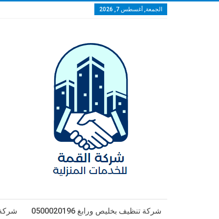
الجمعة, أغسطس 7, 2026
شركة تنظيف بخليص ورابغ 0500020196
شركة تن