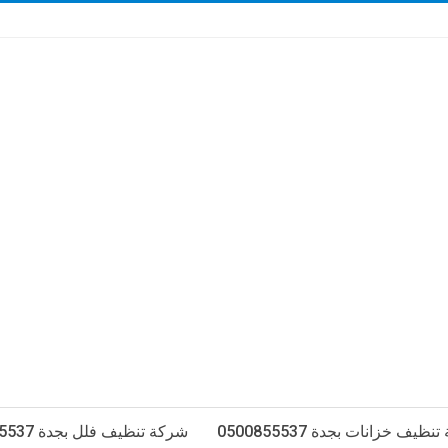
ظيف خزانات بجدة 0500855537
شركة تنظيف فلل بجدة 0500855537