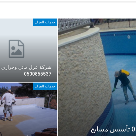
خدمات العزل
شركة عزل مائى وحرارى ب
0500855537
خدمات العزل