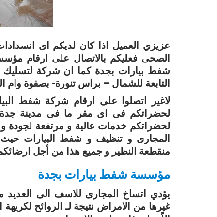
عزيزي العميل اذا كان لديكم اى انسدادات
الصحى فعليكم بالاتصال على ارقام مؤس
شفط بيارات بجدة كما ان شركة لتسليك ا
التابعة للشمال – براس تنورة- بصفوة وام ا
لاغير اتصلوا على ارقام شركة شفط البي
لحضراتكم فى اى مقر ما فى مدينة جدة س
لحضراتكم خدمات عالية و مرتفعة لجودة 
المجارى و تنظيف و شفط البيارات حيث ي
منقطعة النظير و جميع هذا من أجل ارضائكم و 
مؤسسة شفط بيارات بجدة
يؤدي اتساخ المجارى للاسف الى العديد 
غيرها من الامراض نتيجة لـ الروائح لكريهة