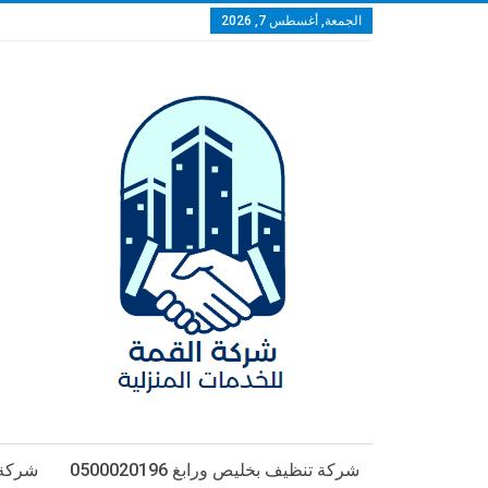
الجمعة, أغسطس 7, 2026
شركة تنظيف بخليص ورابغ 0500020196
شركة تن