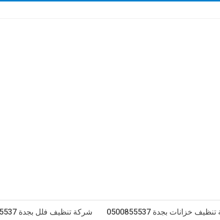
ظيف خزانات بجدة 0500855537
شركة تنظيف فلل بجدة 0500855537